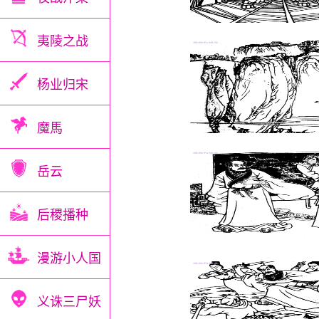
夷陵之战
杨业归宋
魔馬
岳云
后稷播种
漫游小人国
义诛三尸妖