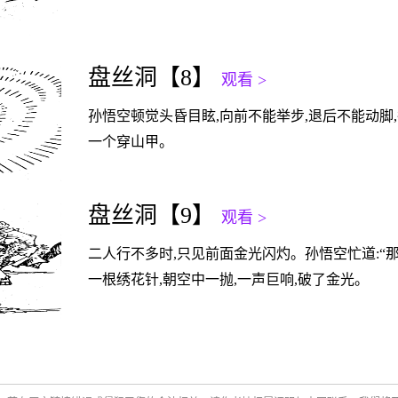
盘丝洞【8】
观看 >
孙悟空顿觉头昏目眩,向前不能举步,退后不能动脚
一个穿山甲。
盘丝洞【9】
观看 >
二人行不多时,只见前面金光闪灼。孙悟空忙道:“
一根绣花针,朝空中一抛,一声巨响,破了金光。