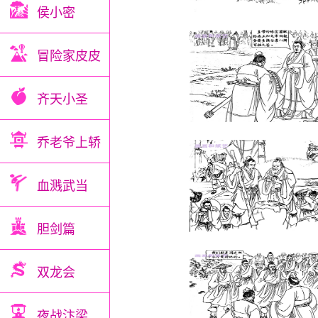
侯小密
冒险家皮皮
齐天小圣
乔老爷上轿
血溅武当
胆剑篇
双龙会
夜战汴梁