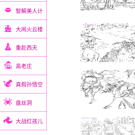
智解美人计
大闹火云楼
重赴西天
高老庄
真假孙悟空
盘丝洞
大战红孩儿