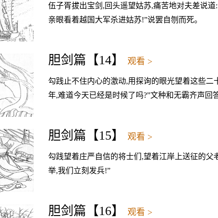
伍子胥拔出宝剑,回头遥望姑苏,痛苦地对夫差说道
亲眼看着越国大军杀进姑苏!”说罢自刎而死。
胆剑篇【14】
观看 >
勾践止不住内心的激动,用探询的眼光望着这些二十
年,难道今天已经是时候了吗?”文种和无霸齐声回答说
胆剑篇【15】
观看 >
勾践望着庄严自信的将士们,望着江岸上送征的父老们
举,我们立刻发兵!”
胆剑篇【16】
观看 >