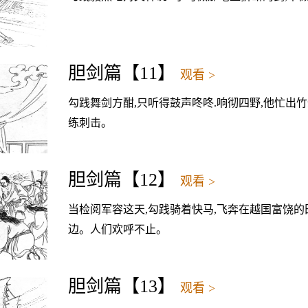
胆剑篇【11】
观看 >
勾践舞剑方酣,只听得鼓声咚咚.响彻四野,他忙出竹
练刺击。
胆剑篇【12】
观看 >
当检阅军容这天,勾践骑着快马,飞奔在越国富饶的
边。人们欢呼不止。
胆剑篇【13】
观看 >