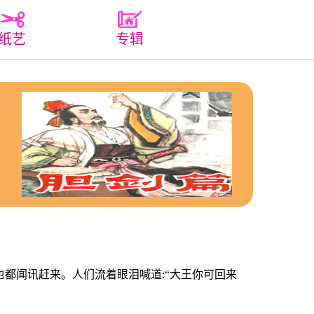
纸艺
专辑
也都闻讯赶来。人们流着眼泪喊道:“大王你可回来