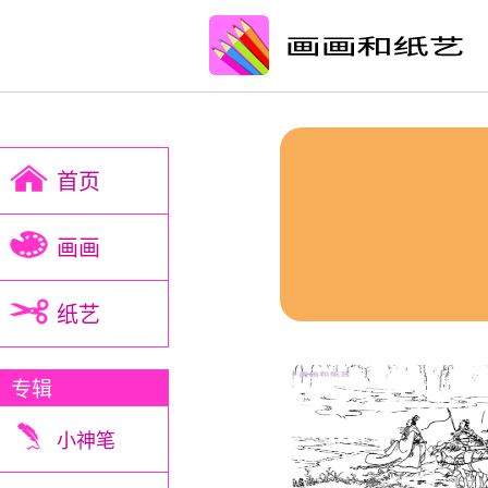
首页
画画
纸艺
专辑
小神笔